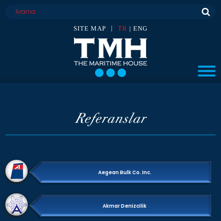
|
SITE MAP
TR
|
ENG
Referanslar
Aegean Bulk Co. Inc.
Akmar Denizcilik