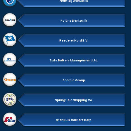
Nemtaş Denizcilik
Polaris Denizcilik
Reederei Nord B.V.
Safe Bulkers Management Ltd.
Scorpio Group
Springfield Shipping Co.
Star Bulk Carriers Corp